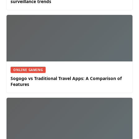
surveillance trends
ONLINE GAMING
Sogogo vs Traditional Travel Apps: A Comparison of
Features