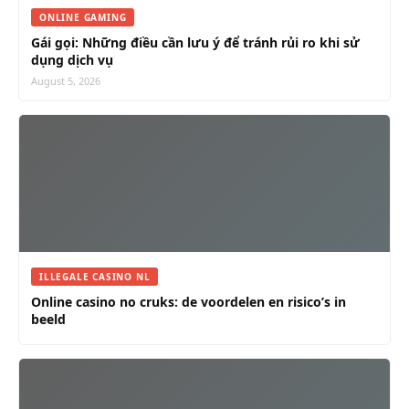
ONLINE GAMING
Gái gọi: Những điều cần lưu ý để tránh rủi ro khi sử
dụng dịch vụ
August 5, 2026
ILLEGALE CASINO NL
Online casino no cruks: de voordelen en risico’s in
beeld