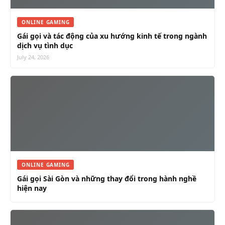
ONLINE GAMING
Gái gọi và tác động của xu hướng kinh tế trong ngành
dịch vụ tình dục
July 24, 2026
ONLINE GAMING
Gái gọi Sài Gòn và những thay đổi trong hành nghề
hiện nay