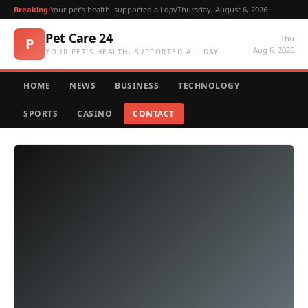
Breaking:
Your pet’s health, supported all day
Thursday, August 6, 2026
Pet Care 24
Thu
P
Aug 6, 2026
YOUR PET’S HEALTH, SUPPORTED ALL DAY
HOME
NEWS
BUSINESS
TECHNOLOGY
SPORTS
CASINO
CONTACT